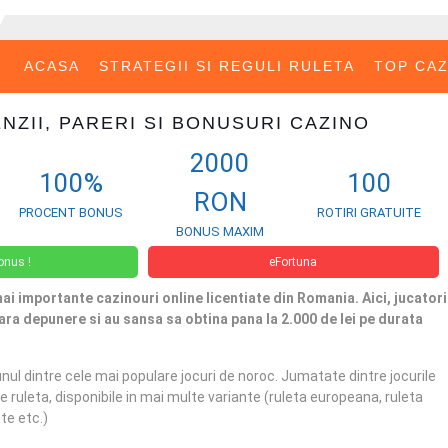
ACASA
STRATEGII SI REGULI RULETA
TOP CAZ
ZII, PARERI SI BONUSURI CAZINO
2000
100%
100
RON
PROCENT BONUS
ROTIRI GRATUITE
BONUS MAXIM
onus !
eFortuna
ai importante cazinouri online licentiate din Romania. Aici, jucatori
ra depunere si au sansa sa obtina pana la 2.000 de lei pe durata
unul dintre cele mai populare jocuri de noroc. Jumatate dintre jocurile
 ruleta, disponibile in mai multe variante (ruleta europeana, ruleta
te etc.)