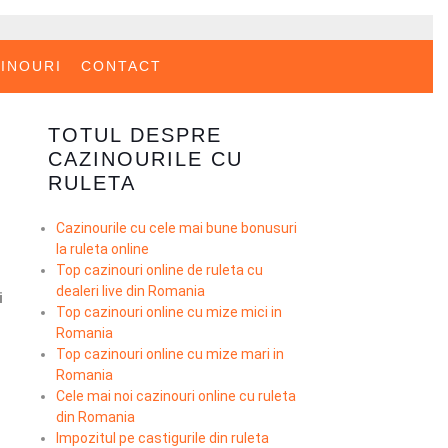
INOURI
CONTACT
TOTUL DESPRE
CAZINOURILE CU
RULETA
Cazinourile cu cele mai bune bonusuri
la ruleta online
Top cazinouri online de ruleta cu
dealeri live din Romania
i
Top cazinouri online cu mize mici in
Romania
Top cazinouri online cu mize mari in
Romania
Cele mai noi cazinouri online cu ruleta
din Romania
Impozitul pe castigurile din ruleta