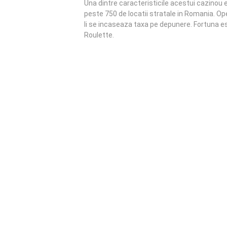
Una dintre caracteristicile acestui cazinou 
peste 750 de locatii stratale in Romania. Ope
li se incaseaza taxa pe depunere. Fortuna est
Roulette.