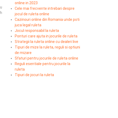
online in 2023
nu
Cele mai frecvente intrebari despre
ch
jocul de ruleta online
Cazinouri online din Romania unde poti
juca legal ruleta
Jocul responsabil la ruleta
Ponturi care ajuta in jocurile de ruleta
Strategii la ruleta online cu dealeri live
Tipuri de mize la ruleta, reguli si optiuni
de mizare
Sfaturi pentru jocurile de ruleta online
Reguli esentiale pentru jocurile la
ruleta
Tipuri de jocuri la ruleta