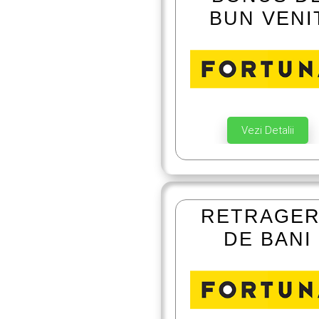
BUN VENI
Vezi Detalii
RETRAGE
DE BANI