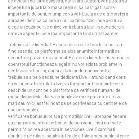
de dealari reali profesionisti, dar si alti jucatori, veti putea sa
incepeti sa jucati la o masa reala si sa castigati sume
importante de bani, in timp ce va veti bucura de o atmosfera
aproape identica ca cea a unui cazinou fizic. Insa pentru a
alege un cazinou live online va trebui sa luati in considerare
cateva aspecte, cele mai importante fiind urmatoarele:
trebuie sa fie licentiat – acest lucru este foarte important,
fiind esential ca platforma sa aiba anumite informatii de
securitate prezente in subsol. Existenta licentei inseamna ca
operatorul functioneaza legal si nu vor exista probleme in
gestionarea banilor, dar si a datelor dumneavoastra;
trebuie sa aiba o sectiune dedicata Live – atunci cand doriti
sa va bucurati de ruleta live, va fi important ca inainte de a
deschide un cont pe o platforma sa verificati numarul de
mese disponibile, dar si optiunile de mize prezente ( mize
mari sau mici, astfel incat sa se potriveasca cu cerintele de
risc personale);
verificarea bonusurilor si a promotiilor live – aproape fiecare
cazinou online ofera un bonus de bun venit, insa nu toate
permit folosirea acestora in sectiunea Live. Examinati
conditiile de rulaj si posibilitatea de a folosi bonusurile oferite