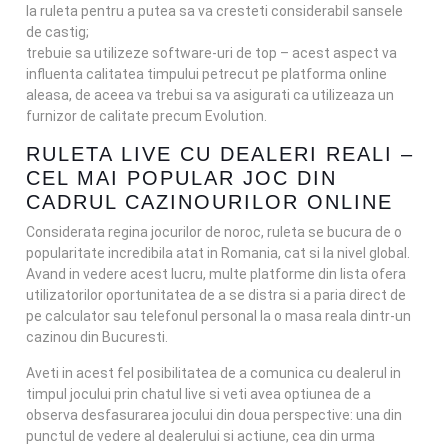
la ruleta pentru a putea sa va cresteti considerabil sansele
de castig;
trebuie sa utilizeze software-uri de top – acest aspect va
influenta calitatea timpului petrecut pe platforma online
aleasa, de aceea va trebui sa va asigurati ca utilizeaza un
furnizor de calitate precum Evolution.
RULETA LIVE CU DEALERI REALI –
CEL MAI POPULAR JOC DIN
CADRUL CAZINOURILOR ONLINE
Considerata regina jocurilor de noroc, ruleta se bucura de o
popularitate incredibila atat in Romania, cat si la nivel global.
Avand in vedere acest lucru, multe platforme din lista ofera
utilizatorilor oportunitatea de a se distra si a paria direct de
pe calculator sau telefonul personal la o masa reala dintr-un
cazinou din Bucuresti.
Aveti in acest fel posibilitatea de a comunica cu dealerul in
timpul jocului prin chatul live si veti avea optiunea de a
observa desfasurarea jocului din doua perspective: una din
punctul de vedere al dealerului si actiune, cea din urma