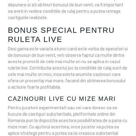
depunere si ati obtinut bonusul de bun venit, va fi important
sa aveti in vedere conditiile de rulaj pentru a putea retrage
castigurile realizate.
BONUS SPECIAL PENTRU
RULETA LIVE
Desi gama este variata atunci cand este vorba de operatori si
de bonusuri de bun venit, veti observa faptul ca multe dintre
aceste promotii de cele mai multe ori nu se aplica in cazul
ruletei live. Contributia acestui joc la conditiile de rulaj sunt de
cele mai multe ori mici, insa exista anumite cazinouri care
ofera un procentaj mai mare, facand din obtinerea bonusului
o actiune foarte profitabila.
CAZINOURI LIVE CU MIZE MARI
Pentru jucatorii experimentati sau cei care doresc sa se
bucure de castiguri substantiale, platformele online din
Romania pun la dispozitia acestora posibilitatea de a paria cu
mize mari. Cu ajutorul acestora, orice jucator va putea sa
aplice strategii pentru a putea sa isi creasca substantial