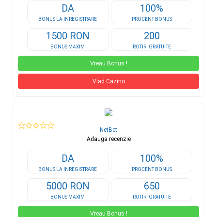
DA
100%
BONUS LA INREGISTRARE
PROCENT BONUS
1500 RON
200
BONUS MAXIM
ROTIRI GRATUITE
Vreau Bonus !
Vlad Cazino
NetBet
Adauga recenzie
DA
100%
BONUS LA INREGISTRARE
PROCENT BONUS
5000 RON
650
BONUS MAXIM
ROTIRI GRATUITE
Vreau Bonus !