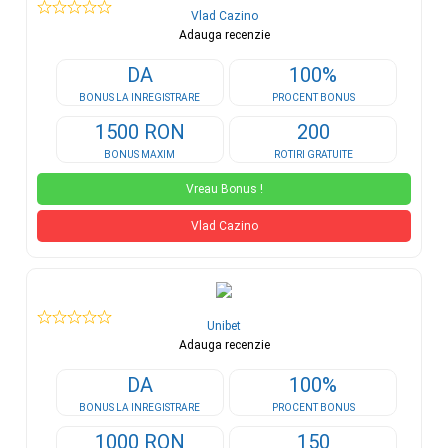
Vlad Cazino
Adauga recenzie
DA
100%
BONUS LA INREGISTRARE
PROCENT BONUS
1500 RON
200
BONUS MAXIM
ROTIRI GRATUITE
Vreau Bonus !
Vlad Cazino
Unibet
Adauga recenzie
DA
100%
BONUS LA INREGISTRARE
PROCENT BONUS
1000 RON
150