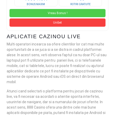
BONUS MAXIM
ROTIRI GRATUITE
Vreau Bonus !
Unibet
APLICATIE CAZINOU LIVE
Multi operatori incearca sa ofere clientilor lor cat mai multe
oportunitati de a se juca si a se distra in cadrul platformei
alese. In acest sens, veti observa faptul ca nu doar PC-ul sau
laptopul pot fi utilizate pentru parieri live, ci si telefoanele
mobile, cat si tabletele, lucru ce poate fi realizat cu ajutorul
aplicatiilor dedicate ce pot fi instalate pe dispozitivele cu
sisteme de operare Android sau iOS ori direct din browserul
mobil.
Atunci cand selectati o platforma pentru jocuri de cazinou
live, va fi necesar sa acordati o atentie sporita interfetei,
usurintei de navigare, dar si a numarului de jocuri oferite. In
acest sens, 888 Casino ofera una dintre cele mai bune
aplicatii disponibile pe piata, putand fi instalata pe Android si