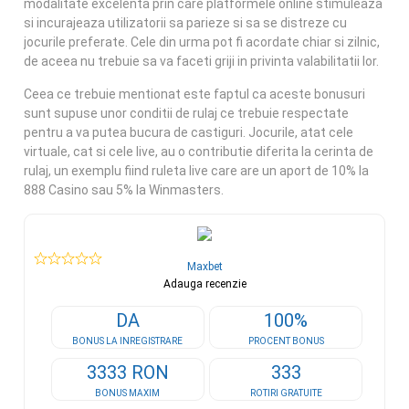
modalitate excelenta prin care platformele online stimuleaza
si incurajeaza utilizatorii sa parieze si sa se distreze cu
jocurile preferate. Cele din urma pot fi acordate chiar si zilnic,
de aceea nu trebuie sa va faceti griji in privinta valabilitatii lor.
Ceea ce trebuie mentionat este faptul ca aceste bonusuri
sunt supuse unor conditii de rulaj ce trebuie respectate
pentru a va putea bucura de castiguri. Jocurile, atat cele
virtuale, cat si cele live, au o contributie diferita la cerinta de
rulaj, un exemplu fiind ruleta live care are un aport de 10% la
888 Casino sau 5% la Winmasters.
Maxbet
Adauga recenzie
DA
100%
BONUS LA INREGISTRARE
PROCENT BONUS
3333 RON
333
BONUS MAXIM
ROTIRI GRATUITE