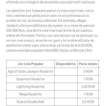
oferindu-va o imagine de ansamblu a jocului mult mai buna.
La ruleta live pot fi plasate pariuri cu mize atat mari, cat si
mici, existand pe piata jocuri care sa se potriveasca cu
profilul de risc al oricarui utilizator. De exemplu, Magic
Jackpot ofera posibilitatea de a paria cu o miza de pana la
250.000 Ron, una dintre cele mai mari limite la un cazinou
online din Romania. Pentru cei care doresc sa se distreze cu
un risc mai scazut, acestia vor gasi o lista diversificata de
platforme online care ofera mize ce incep de la 0,50 RON,
cateva exemple populare fiind 888 Casino si Mozzart Bet.
Joc Live Popular
Disponibil la:
Pariu minim
Par
Age of Gods Jackpot Roulette
5 RON
5.
Quantum Roulette
1 RON
50.
Lightning Roulette
2,50 RON
3.
Mega Roulette
1 RON
5.
Ruleta Double Ball
0,5 RON
5.