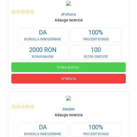
eFortuna
Adauga recenzie
DA
100%
BONUS LA INREGISTRARE
PROCENT BONUS
2000 RON
100
BONUS MAXIM
ROTIRI GRATUITE
Vreau Bonus !
eFortuna
Maxbet
Adauga recenzie
DA
100%
BONUS LA INREGISTRARE
PROCENT BONUS